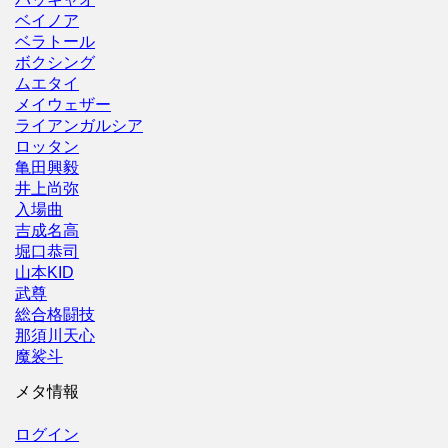
ベイノア
ベラトール
ボクシング
ムエタイ
メイウェザー
ライアンガルシア
ロッタン
亀田興毅
井上尚弥
入場曲
吉成名高
堀口恭司
山本KID
武尊
総合格闘技
那須川天心
魔裟斗
メタ情報
ログイン