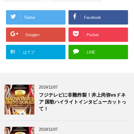
Twitter
Facebook
Google+
Pocket
B!
はてブ
LINE
2019/11/07
フジテレビに非難炸裂！井上尚弥vsドネ
ア 国歌ハイライトインタビューカットっ
て！
2019/11/07