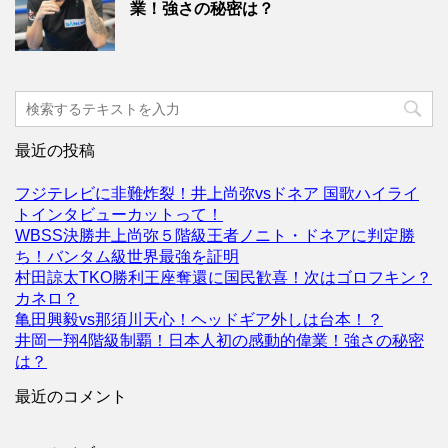
業！強さの秘密は？
最近の投稿
フジテレビに非難炸裂！井上尚弥vsドネア 国歌ハイライ
トインタビューカットって！
WBSS決勝井上尚弥５階級王者ノニト・ドネアに判定勝
ち！バンタム級世界最強を証明
村田諒太TKO勝利王座奪還に国民歓喜！次はゴロフキン？
カネロ？
亀田興毅vs那須川天心！ヘッドギア外しは台本！？
井岡一翔4階級制覇！日本人初の感動的偉業！強さの秘密
は？
最近のコメント