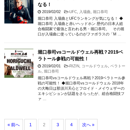
なる！
2019/02/02
-
UFC
,
入場曲
,
堀口恭司
堀口恭司 入場曲とUFCランキングが気になる！ ◆
堀口恭司 入場曲と赤いヘッドホン 歴代の日本人総
合格闘家で最強と言われる男・堀口恭司。 その堀
口が入場曲に使っているのがファボラスの「M …
堀口恭司vsコールドウェル再戦？2019ベ
ラトール参戦の可能性！
2019/02/01
-
RIZIN
,
コールドウェル
,
ベラトー
ル
,
堀口恭司
堀口恭司vsコールドウェル再戦？2019ベラトール参
戦の可能性！ ◆堀口恭司vsコールドウェル 2018年
の大晦日は那須川天心とフロイド・メイウェザーの
エキシビションが話題をさらったが、総合格闘技フ
ァ …
« 前へ
1
2
3
4
次へ »