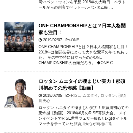
司vsベン・ウィンを予想 2018年の大晦日、ベラト
ールからの刺客でベラトールバンタム級 …
ONE CHAMPIONSHIPとは？日本人格闘
家も注目！
2019/02/07
-
ONE
ONE CHAMPIONSHIPとは？日本人格闘家も注目！
2018年は格闘技界にとって大きな変革の年でもあっ
た。 その中で特に目立ったのがONE
CHAMPIONSHIPの台頭だろう。 ◆ONE C …
ロッタン ムエタイの凄まじい実力！那須
川初めての恐怖感【動画】
2019/02/05
-
RISE
,
ムエタイ
,
ロッタン
,
那須
川天心
ロッタン ムエタイの凄まじい実力！那須川初めての
恐怖感【動画】 2018年6月のRISE幕張大会。 メイ
ンイベントでRISE世界フェザー級(57.1kg)タイトル
マッチを争っていた那須川天心が窮地に追 …