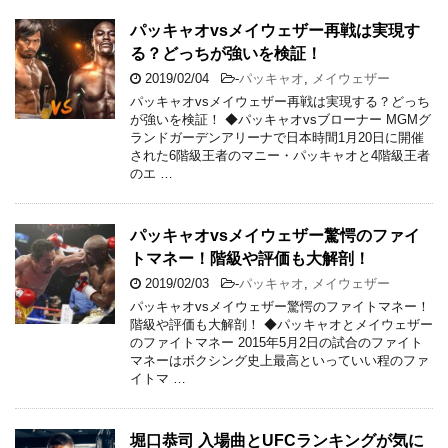
パッキャオvsメイウェザー再戦は実現す
る？どっちが強いを検証！
2019/02/04
-
パッキャオ
,
メイウェザー
パッキャオvsメイウェザー再戦は実現する？どっち
が強いを検証！ ◆パッキャオvsブローナー MGMグ
ランドガーデンアリーナで日本時間1月20日に開催
された6階級王者のマニー・パッキャオと4階級王者
のエ …
パッキャオvsメイウェザー驚愕のファイ
トマネー！階級や評価も大解剖！
2019/02/03
-
パッキャオ
,
メイウェザー
パッキャオvsメイウェザー驚愕のファイトマネー！
階級や評価も大解剖！ ◆パッキャオとメイウェザー
のファイトマネー 2015年5月2日の試合のファイト
マネーはボクシング史上最高といっていい程のファ
イトマ …
堀口恭司 入場曲とUFCランキングが気に