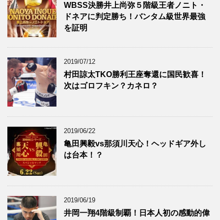
WBSS決勝井上尚弥５階級王者ノニト・
ドネアに判定勝ち！バンタム級世界最強
を証明
2019/07/12
村田諒太TKO勝利王座奪還に国民歓喜！
次はゴロフキン？カネロ？
2019/06/22
亀田興毅vs那須川天心！ヘッドギア外し
は台本！？
2019/06/19
井岡一翔4階級制覇！日本人初の感動的偉