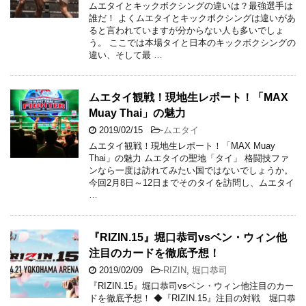
ムエタイとキックボクシングの違いは？最強選手は
誰だ！ よくムエタイとキックボクシングは違いがあ
ると言われていますが分からない人も多いでしょ
う。 ここでは本場タイと日本のキックボクシングの
違い、そして最 …
ムエタイ観戦！現地生レポート！「MAX
Muay Thai」の魅力
2019/02/15
-
ムエタイ
ムエタイ観戦！現地生レポート！「MAX Muay
Thai」の魅力 ムエタイの聖地「タイ」 格闘技ファ
ンなら一度は訪れてみたい国ではないでしょうか。
今回2月8日～12日までそのタイを訪問し、ムエタイ
…
『RIZIN.15』堀口恭司vsベン・ウィン他
注目のカードを徹底予想！
2019/02/09
-
RIZIN
,
堀口恭司
『RIZIN.15』堀口恭司vsベン・ウィン他注目のカー
ドを徹底予想！ ◆『RIZIN.15』注目の対戦 堀口恭